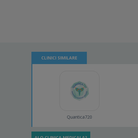
CLINICI SIMILARE
Quantica720
AI O CLINICA MEDICALA?