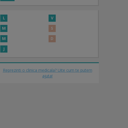
L
V
M
S
M
D
J
Reprezinti o clinica medicala? Uite cum te putem
ajuta!