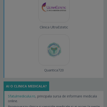
Clinica UltraEstetic
Quantica720
AI O CLINICA MEDICALA?
Sfatulmedicului.ro
, principala sursa de informare medicala
online.
Promoveaza clinica si serviciile medicale si ai acces la peste