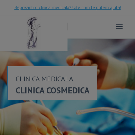
Reprezinti o clinica medicala? Uite cum te putem ajuta!
Toggle
navigat
CLINICA MEDICALA
CLINICA COSMEDICA