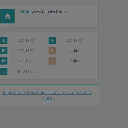
Web:
www.bendisclinic.ro
L
V
9:00-18:00
9:00-18:00
M
S
9:00-18:00
Inchis
M
D
9:00-18:00
Inchis
J
9:00-18:00
Reprezinti o clinica medicala? Uite cum te putem
ajuta!