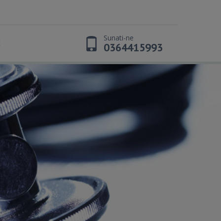
Sunati-ne
t
0364415993