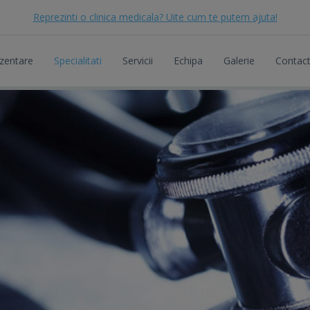
Reprezinti o clinica medicala? Uite cum te putem ajuta!
zentare
Specialitati
Servicii
Echipa
Galerie
Contac