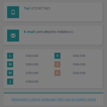
Tel:
0721877421
E-mail:
petru@psiho-helpline.ro
L
V
0:00-0:00
0:00-0:00
M
S
0:00-0:00
0:00-0:00
M
D
0:00-0:00
0:00-0:00
J
0:00-0:00
Reprezinti o clinica medicala? Uite cum te putem ajuta!