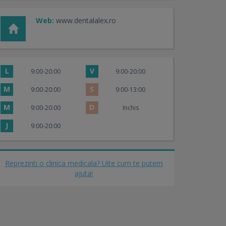
Web:
www.dentalalex.ro
L
V
9:00-20:00
9:00-20:00
M
S
9:00-20:00
9:00-13:00
M
D
9:00-20:00
Inchis
J
9:00-20:00
Reprezinti o clinica medicala? Uite cum te putem
ajuta!