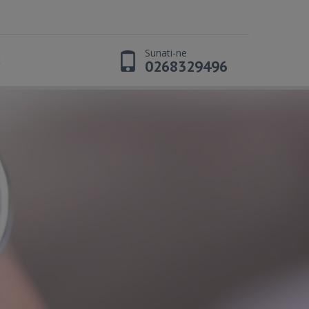
Sunati-ne
t
0268329496