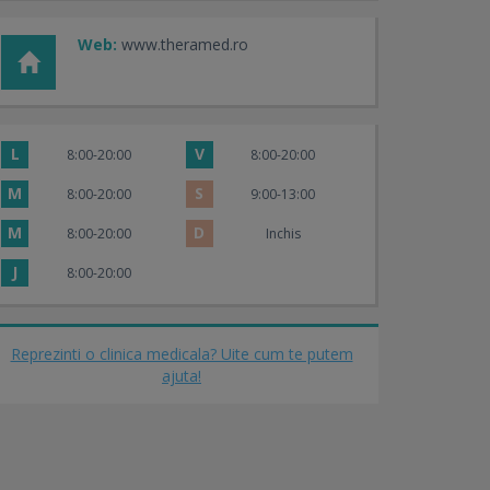
Web:
www.theramed.ro
L
V
8:00-20:00
8:00-20:00
M
S
8:00-20:00
9:00-13:00
M
D
8:00-20:00
Inchis
J
8:00-20:00
Reprezinti o clinica medicala? Uite cum te putem
ajuta!