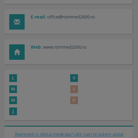
E-mail:
office@rommed2000.ro
Web:
www.rommed2000.ro
L
V
M
S
M
D
J
Reprezinti o clinica medicala? Uite cum te putem ajuta!