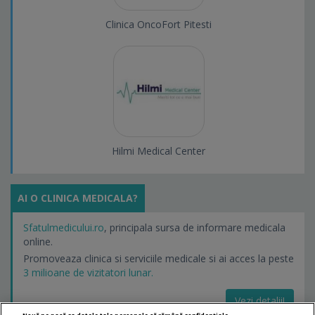
Clinica OncoFort Pitesti
Hilmi Medical Center
AI O CLINICA MEDICALA?
Sfatulmedicului.ro
, principala sursa de informare medicala
online.
Promoveaza clinica si serviciile medicale si ai acces la peste
3 milioane de vizitatori lunar.
Vezi detalii!