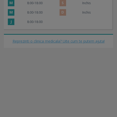
M
S
8:00-18:00
Inchis
M
D
8:00-18:00
Inchis
J
8:00-18:00
Reprezinti o clinica medicala? Uite cum te putem ajuta!