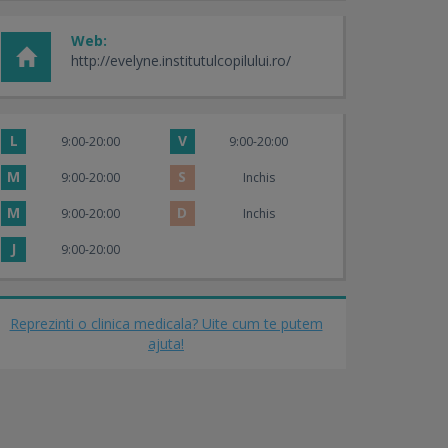
Web:
http://evelyne.institutulcopilului.ro/
L
V
9:00-20:00
9:00-20:00
M
S
9:00-20:00
Inchis
M
D
9:00-20:00
Inchis
J
9:00-20:00
Reprezinti o clinica medicala? Uite cum te putem
ajuta!