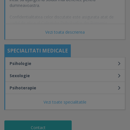
dumneavoastra.
Confidentialitatea celor discutate este asigurata atat de
codul de etica al Colegiului Psihologilor din Romania,
autoritatea care elibereaza atestatul de libera practica si
Vezi toata descrierea
care asigura buna practica a profesiei dar si de Legislatia
Romaniei.
SPECIALITATI MEDICALE
Psihologie
Sexologie
Psihoterapie
Vezi toate specialitatile
Contact