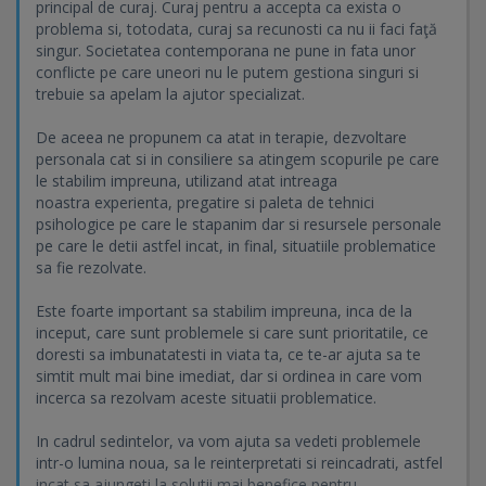
principal de curaj. Curaj pentru a accepta ca exista o
problema si, totodata, curaj sa recunosti ca nu ii faci faţă
singur. Societatea contemporana ne pune in fata unor
conflicte pe care uneori nu le putem gestiona singuri si
trebuie sa apelam la ajutor specializat.
De aceea ne propunem ca atat in terapie, dezvoltare
personala cat si in consiliere sa atingem scopurile pe care
le stabilim impreuna, utilizand atat intreaga
noastra experienta, pregatire si paleta de tehnici
psihologice pe care le stapanim dar si resursele personale
pe care le detii astfel incat, in final, situatiile problematice
sa fie rezolvate.
Este foarte important sa stabilim impreuna, inca de la
inceput, care sunt problemele si care sunt prioritatile, ce
doresti sa imbunatatesti in viata ta, ce te-ar ajuta sa te
simtit mult mai bine imediat, dar si ordinea in care vom
incerca sa rezolvam aceste situatii problematice.
In cadrul sedintelor, va vom ajuta sa vedeti problemele
intr-o lumina noua, sa le reinterpretati si reincadrati, astfel
incat sa ajungeti la solutii mai benefice pentru