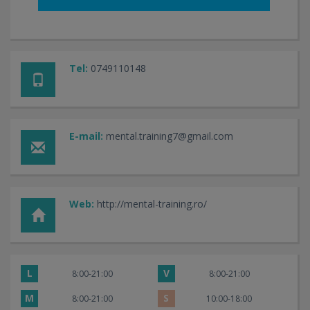
Tel:
0749110148
E-mail:
mental.training7@gmail.com
Web:
http://mental-training.ro/
L
V
8:00-21:00
8:00-21:00
M
S
8:00-21:00
10:00-18:00