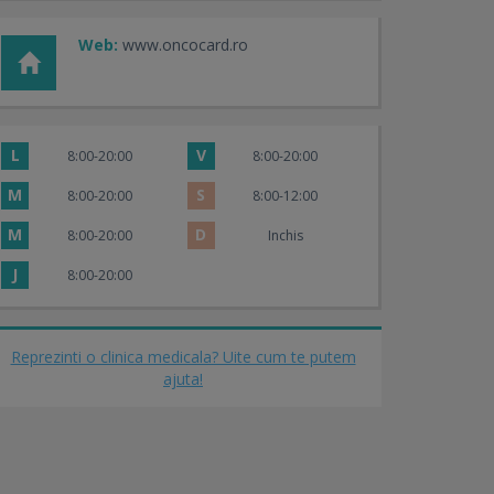
Web:
www.oncocard.ro
L
V
8:00-20:00
8:00-20:00
M
S
8:00-20:00
8:00-12:00
M
D
8:00-20:00
Inchis
J
8:00-20:00
Reprezinti o clinica medicala? Uite cum te putem
ajuta!