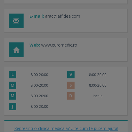
E-mail:
arad@affidea.com
Web:
www.euromedic.ro
L
V
8:00-20:00
8:00-20:00
M
S
8:00-20:00
8:00-20:00
M
D
8:00-20:00
Inchis
J
8:00-20:00
Reprezinti o clinica medicala? Uite cum te putem ajuta!