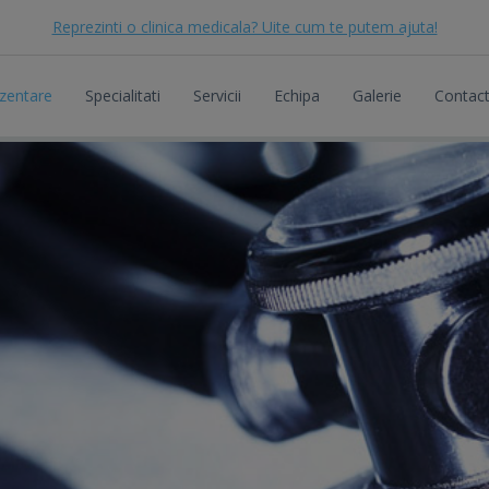
Reprezinti o clinica medicala? Uite cum te putem ajuta!
zentare
Specialitati
Servicii
Echipa
Galerie
Contac