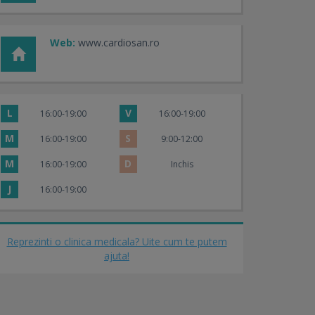
Web:
www.cardiosan.ro
L
V
16:00-19:00
16:00-19:00
M
S
16:00-19:00
9:00-12:00
M
D
16:00-19:00
Inchis
J
16:00-19:00
Reprezinti o clinica medicala? Uite cum te putem
ajuta!