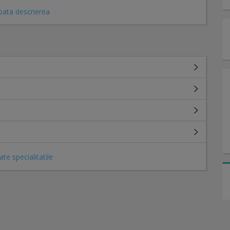
oata descrierea
iovasculare
peratorii (revascularizare prin by-pass)
inale, evaluand astfel suferintele digestive, renale sau
ate specialitatile
e atat in teritoriul arterial cat si in cel venos.
iteranta, stenoze carotidiene)
 sindroame post-trombotice)