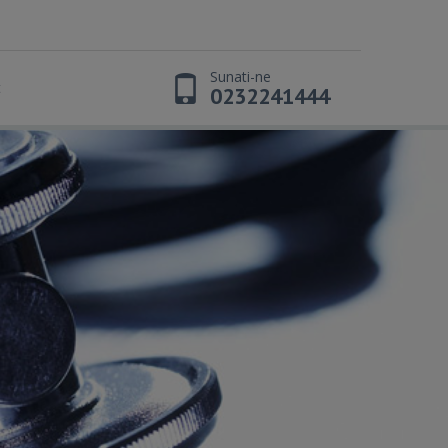
Sunati-ne
t
0232241444