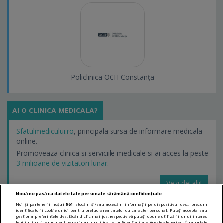
Policlinica OCH Constanța
AI O CLINICA MEDICALA?
Sfatulmedicului.ro
, principala sursa de informare medicala
online.
Promoveaza clinica si serviciile medicale si ai acces la peste
3 milioane de vizitatori lunar.
Vezi detalii!
Nouă ne pasă ca datele tale personale să rămână confidențiale
Noi și partenerii noștri
961
stocăm și/sau accesăm informații pe dispozitivul dvs., precum
identificatorii cookie unici pentru prelucrarea datelor cu caracter personal. Puteți accepta sau
LINKURI UTILE
gestiona preferințele dvs. făcând clic mai jos, respectiv vă puteți opune utilizării unui interes
legitim în orice moment pe pagina cu politica de confidențialitate. Aceste alegeri vor fi raportate