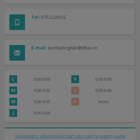
Tel:
0752220022
E-mail:
aurelia.bogdan@elitas.ro
L
V
0:00-0:00
0:00-0:00
M
S
0:00-0:00
0:00-0:00
M
D
0:00-0:00
Inchis
J
0:00-0:00
Reprezinti o clinica medicala? Uite cum te putem ajuta!