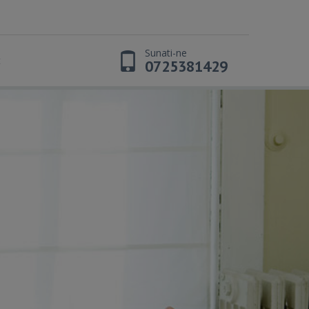
Sunati-ne
t
0725381429