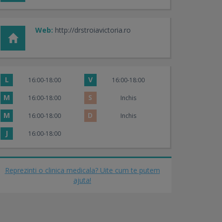
Web:
http://drstroiavictoria.ro
L
V
16:00-18:00
16:00-18:00
M
S
16:00-18:00
Inchis
M
D
16:00-18:00
Inchis
J
16:00-18:00
Reprezinti o clinica medicala? Uite cum te putem
ajuta!