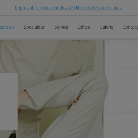
Reprezinti o clinica medicala? Uite cum te putem ajuta!
zentare
Specialitati
Servicii
Echipa
Galerie
Contac