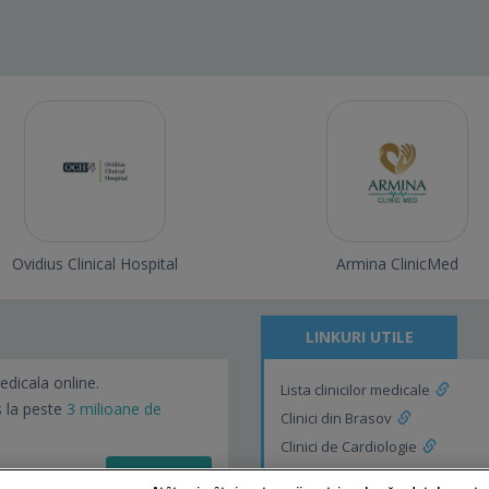
Ovidius Clinical Hospital
Armina ClinicMed
LINKURI UTILE
edicala online.
Lista clinicilor medicale
s la peste
3 milioane de
Clinici din Brasov
Clinici de Cardiologie
Vezi detalii!
Clinici de Cardiologie din Braso