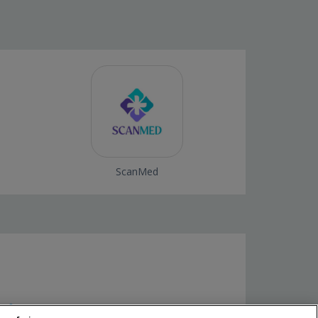
ScanMed
v