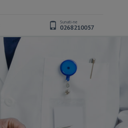
Sunati-ne
t
0268210057