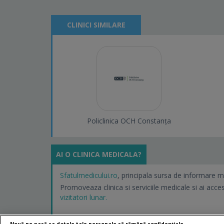
CLINICI SIMILARE
Policlinica OCH Constanța
AI O CLINICA MEDICALA?
Sfatulmedicului.ro
, principala sursa de informare m
Promoveaza clinica si serviciile medicale si ai acce
vizitatori lunar.
Nouă ne pasă ca datele tale personale să rămână confidențiale