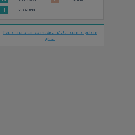
J
9:00-18:00
Reprezinti o clinica medicala? Uite cum te putem
ajuta!