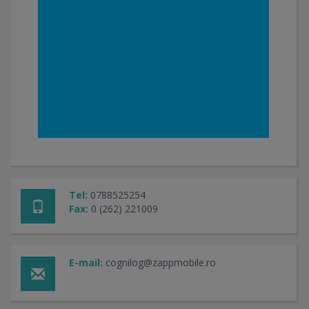
Tel:
0788525254
Fax:
0 (262) 221009
E-mail:
cognilog@zappmobile.ro