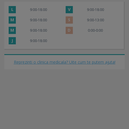
L
V
9:00-18:00
9:00-18:00
M
S
9:00-18:00
9:00-13:00
M
D
9:00-18:00
0:00-0:00
J
9:00-18:00
Reprezinti o clinica medicala? Uite cum te putem ajuta!