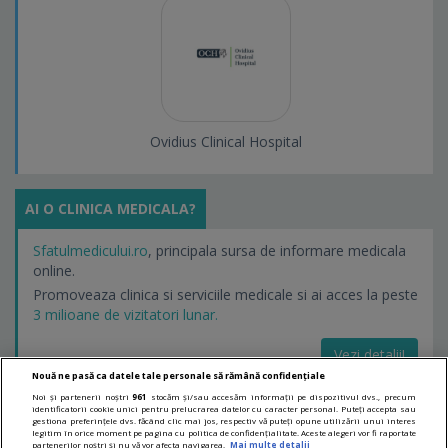
Ovidius Clinical Hospital
AI O CLINICA MEDICALA?
Sfatulmedicului.ro
, principala sursa de informare medicala
online.
Promoveaza clinica si serviciile medicale si ai acces la peste
3 milioane de vizitatori lunar.
Vezi detalii!
Nouă ne pasă ca datele tale personale să rămână confidențiale
Noi și partenerii noștri
961
stocăm și/sau accesăm informații pe dispozitivul dvs., precum
identificatorii cookie unici pentru prelucrarea datelor cu caracter personal. Puteți accepta sau
LINKURI UTILE
gestiona preferințele dvs. făcând clic mai jos, respectiv vă puteți opune utilizării unui interes
legitim în orice moment pe pagina cu politica de confidențialitate. Aceste alegeri vor fi raportate
partenerilor noștri și nu vă vor afecta navigarea.
Mai multe detalii