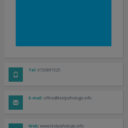
- diagnostic si evaluare clinica - 70 RON/consultatie
- consiliere psihologica si psihoterapie cognitiv-
comportamentala (depresie, anxietate, fobie, atac
de panica, tulburari de comportament, tulburari de
adaptare, cauzate de evenimente traumatice,
tulburari legate de stress, tulburari alimentare,
probleme de relationare in cuplu, familie) - 70 RON
- consiliere pentru orientare scolara si vocationala -
60 RON
- evaluare coeficient de inteligenta (IQ) - 70 RON
Tel:
0720897325
- intocmire profil de personalitate - 130 RON
Colaboram cu c
entru medical autorizat
pentru
efectuarea fisei medicale permis auto si a fisei
E-mail:
office@testpsihologic.info
medicale portarma , o singura depasare, specialitati
cumulate (Marti si Joi intre orele 17:00 - 20:00, cu
programare telefonica in prealabil)
TARIFE FISE SI AVIZE MEDICALE:
Web:
www.testpsihologic.info