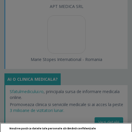
APT MEDICA SRL
Marie Stopes International - Romania
AI O CLINICA MEDICALA?
Sfatulmedicului.ro
, principala sursa de informare medicala
online.
Promoveaza clinica si serviciile medicale si ai acces la peste
3 milioane de vizitatori lunar.
Vezi detalii!
Nouă ne pasă ca datele tale personale să rămână confidențiale