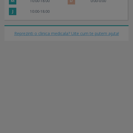
M
D
10:00-18:00
0:00-0:00
J
10:00-18:00
Reprezinti o clinica medicala? Uite cum te putem ajuta!