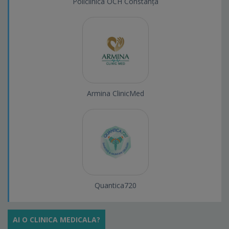
Policlinica OCH Constanța
Armina ClinicMed
Quantica720
AI O CLINICA MEDICALA?