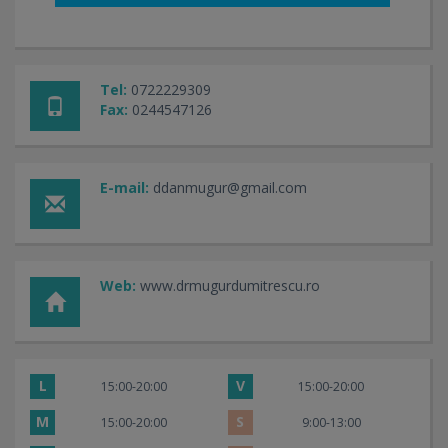
Tel:
0722229309
Fax:
0244547126
E-mail:
ddanmugur@gmail.com
Web:
www.drmugurdumitrescu.ro
L
V
15:00-20:00
15:00-20:00
M
S
15:00-20:00
9:00-13:00