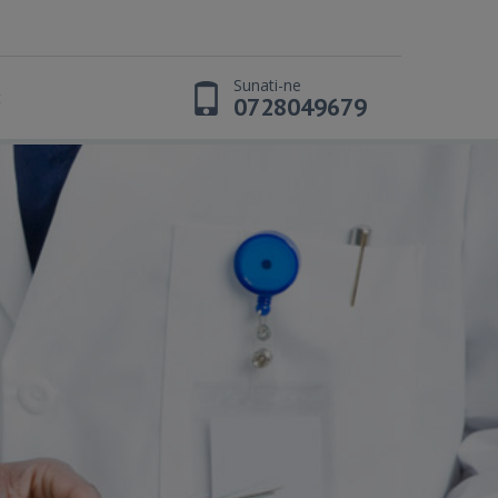
Sunati-ne
t
0728049679