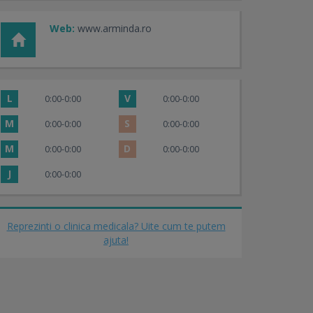
Web:
www.arminda.ro
L
V
0:00-0:00
0:00-0:00
M
S
0:00-0:00
0:00-0:00
M
D
0:00-0:00
0:00-0:00
J
0:00-0:00
Reprezinti o clinica medicala? Uite cum te putem
ajuta!