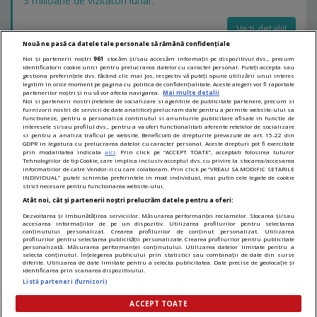
3 milioane de vizitatori lunar.
Vezi detalii!
Nouă ne pasă ca datele tale personale să rămână confidențiale
Noi și partenerii noștri
961
stocăm și/sau accesăm informații pe dispozitivul dvs., precum
identificatorii cookie unici pentru prelucrarea datelor cu caracter personal. Puteți accepta sau
LINKURI UTILE
gestiona preferințele dvs. făcând clic mai jos, respectiv vă puteți opune utilizării unui interes
legitim în orice moment pe pagina cu politica de confidențialitate. Aceste alegeri vor fi raportate
partenerilor noștri și nu vă vor afecta navigarea.
Mai multe detalii
Noi si partenerii nostri (retelele de socializare si agentiile de publicitate partenere, precum si
Lista clinicilor medicale
furnizorii nostri de servicii de date analitice) prelucram date pentru a permite website-ului sa
functioneze, pentru a personaliza continutul si anunturile publicitare afisate in functie de
Clinici din Baia Mare
interesele si/sau profilul dvs., pentru a va oferi functionalitati aferente retelelor de socializare
si pentru a analiza traficul pe website. Beneficiati de drepturile prevazute de art. 15-22 din
Clinici de Oftalmologie
GDPR in legatura cu prelucrarea datelor cu caracter personal. Aceste drepturi pot fi exercitate
prin modalitatea indicata
aici
. Prin click pe “ACCEPT TOATE”, acceptati folosirea tuturor
Tehnologiilor de tip Cookie, care implica inclusiv acceptul dvs. cu privire la stocarea/accesarea
Clinici de Oftalmologie din Baia Mare
informatiilor de catre Vendor-ii cu care colaboram. Prin click pe “VREAU SA MODIFIC SETARILE
INDIVIDUAL” puteti schimba preferintele in mod individual, mai putin cele legate de cookie
strict necesare pentru functionarea website-ului.
Atât noi, cât și partenerii noștri prelucrăm datele pentru a oferi:
Dezvoltarea și îmbunătățirea serviciilor. Măsurarea performanței reclamelor. Stocarea și/sau
Promovat de
accesarea informațiilor de pe un dispozitiv. Utilizarea profilurilor pentru selectarea
conținutului personalizat. Crearea profilurilor de conținut personalizat. Utilizarea
profilurilor pentru selectarea publicității personalizate. Crearea profilurilor pentru publicitate
personalizată. Măsurarea performanței conținutului. Utilizarea datelor limitate pentru a
selecta conținutul. Înțelegerea publicului prin statistici sau combinații de date din surse
diferite. Utilizarea de date limitate pentru a selecta publicitatea. Date precise de geolocație și
identificarea prin scanarea dispozitivului.
www.sfatulmedicului.ro 2026. Toate drepturile sunt rezervate.
Listă parteneri (furnizori)
Termeni si conditii
-
Politica de confidentialitate
-
Setari cookie
-
ACCEPT TOATE
Contact