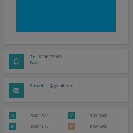
Tel:
0256275448
Fax:
-
E-mail:
cs@gmail.com
L
V
9:00-18:00
9:00-18:00
M
S
9:00-18:00
9:00-13:00