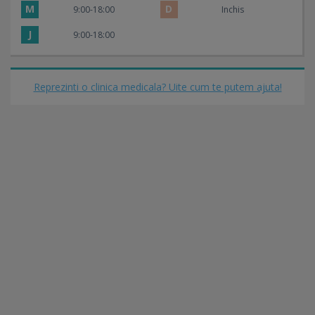
M
D
9:00-18:00
Inchis
J
9:00-18:00
Reprezinti o clinica medicala? Uite cum te putem ajuta!