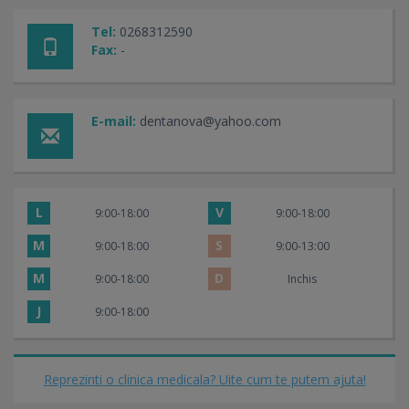
Tel:
0268312590
Fax:
-
E-mail:
dentanova@yahoo.com
L
V
9:00-18:00
9:00-18:00
M
S
9:00-18:00
9:00-13:00
M
D
9:00-18:00
Inchis
J
9:00-18:00
Reprezinti o clinica medicala? Uite cum te putem ajuta!