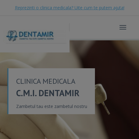
Reprezinti o clinica medicala? Uite cum te putem ajuta!
Toggle
navigat
CLINICA MEDICALA
C.M.I. DENTAMIR
Zambetul tau este zambetul nostru