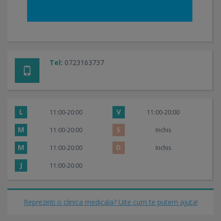
Tel:
0723163737
L
V
11:00-20:00
11:00-20:00
M
S
11:00-20:00
Inchis
M
D
11:00-20:00
Inchis
J
11:00-20:00
Reprezinti o clinica medicala? Uite cum te putem ajuta!