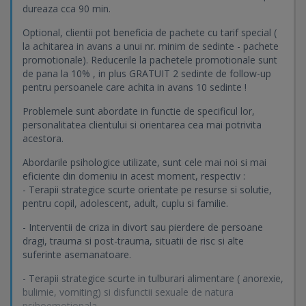
dureaza cca 90 min.
Optional, clientii pot beneficia de pachete cu tarif special (
la achitarea in avans a unui nr. minim de sedinte - pachete
promotionale). Reducerile la pachetele promotionale sunt
de pana la 10% , in plus GRATUIT 2 sedinte de follow-up
pentru persoanele care achita in avans 10 sedinte !
Problemele sunt abordate in functie de specificul lor,
personalitatea clientului si orientarea cea mai potrivita
acestora.
Abordarile psihologice utilizate, sunt cele mai noi si mai
eficiente din domeniu in acest moment, respectiv :
- Terapii strategice scurte orientate pe resurse si solutie,
pentru copil, adolescent, adult, cuplu si familie.
- Interventii de criza in divort sau pierdere de persoane
dragi, trauma si post-trauma, situatii de risc si alte
suferinte asemanatoare.
- Terapii strategice scurte in tulburari alimentare ( anorexie,
bulimie, vomiting) si disfunctii sexuale de natura
psihoemotionala.