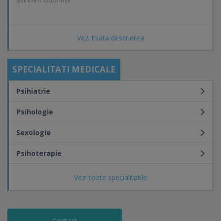
Programari la tel : 0723163737, de luni pana vineri intre
Vezi toata descrierea
orele 9-11.
Va astept cu drag !
SPECIALITATI MEDICALE
Psihiatrie
Psihologie
Sexologie
Psihoterapie
Vezi toate specialitatile
Contact