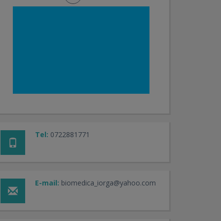
Tel:
0722881771
E-mail:
biomedica_iorga@yahoo.com