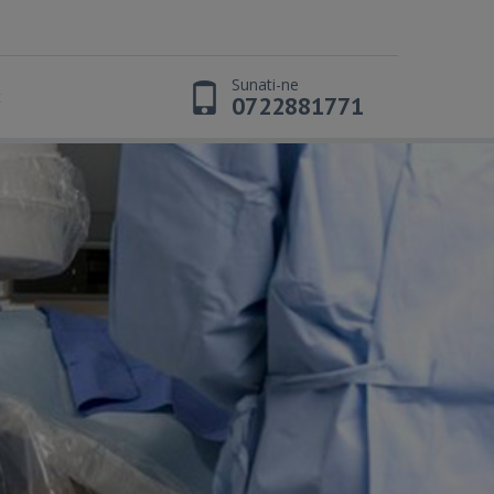
Sunati-ne
t
0722881771