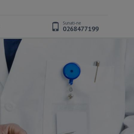
Sunati-ne
t
0268477199