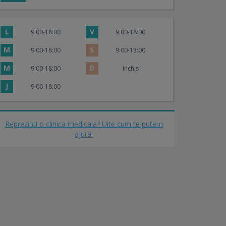
L
V
9:00-18:00
9:00-18:00
M
S
9:00-18:00
9:00-13:00
M
D
9:00-18:00
Inchis
J
9:00-18:00
Reprezinti o clinica medicala? Uite cum te putem
ajuta!