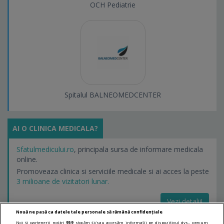
OCH Pediatrie
Spitalul BALNEOMEDCENTER
AI O CLINICA MEDICALA?
Sfatulmedicului.ro
, principala sursa de informare medicala
online.
Promoveaza clinica si serviciile medicale si ai acces la peste
3 milioane de vizitatori lunar.
Vezi detalii!
Nouă ne pasă ca datele tale personale să rămână confidențiale
Noi și partenerii noștri
959
stocăm și/sau accesăm informații pe dispozitivul dvs., precum