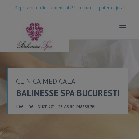
Reprezinti o clinica medicala? Uite cum te putem ajuta!
Toggle
navigat
CLINICA MEDICALA
BALINESSE SPA BUCURESTI
Feel The Touch Of The Asian Massage!