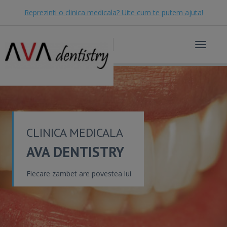
Reprezinti o clinica medicala? Uite cum te putem ajuta!
Toggle
navigat
CLINICA MEDICALA
AVA DENTISTRY
Fiecare zambet are povestea lui