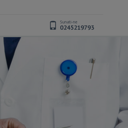
Sunati-ne
t
0245219793