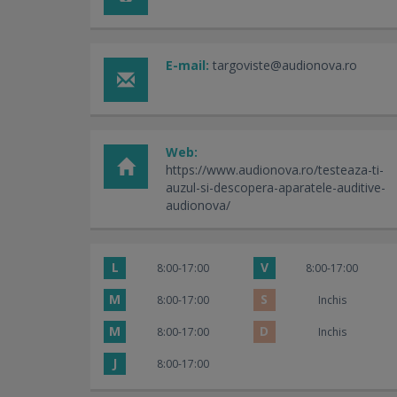
E-mail:
targoviste@audionova.ro
Web:
https://www.audionova.ro/testeaza-ti-
auzul-si-descopera-aparatele-auditive-
audionova/
L
V
8:00-17:00
8:00-17:00
M
S
8:00-17:00
Inchis
M
D
8:00-17:00
Inchis
J
8:00-17:00