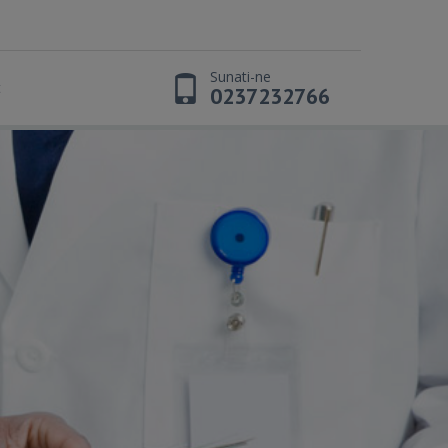
Sunati-ne
t
0237232766