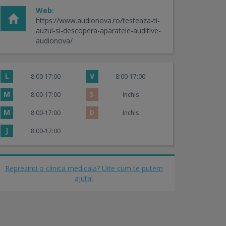
Web:
https://www.audionova.ro/testeaza-ti-
auzul-si-descopera-aparatele-auditive-
audionova/
L
V
8:00-17:00
8:00-17:00
M
S
8:00-17:00
Inchis
M
D
8:00-17:00
Inchis
J
8:00-17:00
Reprezinti o clinica medicala? Uite cum te putem
ajuta!