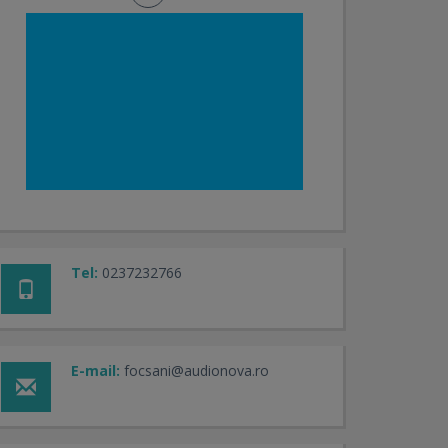
Tel:
0237232766
E-mail:
focsani@audionova.ro