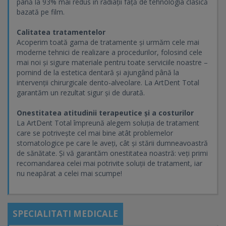
până la 93% mai redus în radiații față de tehnologia clasică
bazată pe film.
Calitatea tratamentelor
Acoperim toată gama de tratamente și urmăm cele mai
moderne tehnici de realizare a procedurilor, folosind cele
mai noi și sigure materiale pentru toate serviciile noastre –
pornind de la estetica dentară și ajungând până la
intervenții chirurgicale dento-alveolare. La ArtDent Total
garantăm un rezultat sigur și de durată.
Onestitatea atitudinii terapeutice și a costurilor
La ArtDent Total împreună alegem soluția de tratament
care se potrivește cel mai bine atât problemelor
stomatologice pe care le aveți, cât și stării dumneavoastră
de sănătate. Și vă garantăm onestitatea noastră: veți primi
recomandarea celei mai potrivite soluții de tratament, iar
nu neapărat a celei mai scumpe!
SPECIALITATI MEDICALE