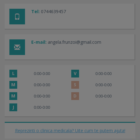
Tel:
0744639457
E-mail:
angela.frunzoi@gmail.com
L
V
0:00-0:00
0:00-0:00
M
S
0:00-0:00
0:00-0:00
M
D
0:00-0:00
0:00-0:00
J
0:00-0:00
Reprezinti o clinica medicala? Uite cum te putem ajuta!