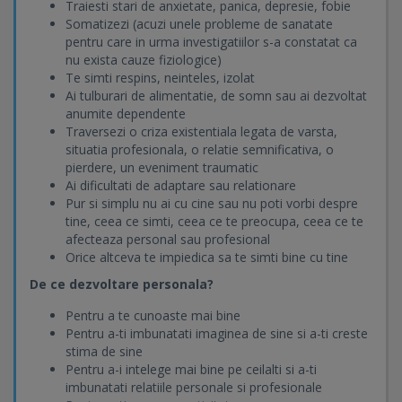
Traiesti stari de anxietate, panica, depresie, fobie
Somatizezi (acuzi unele probleme de sanatate
pentru care in urma investigatiilor s-a constatat ca
nu exista cauze fiziologice)
Te simti respins, neinteles, izolat
Ai tulburari de alimentatie, de somn sau ai dezvoltat
anumite dependente
Traversezi o criza existentiala legata de varsta,
situatia profesionala, o relatie semnificativa, o
pierdere, un eveniment traumatic
Ai dificultati de adaptare sau relationare
Pur si simplu nu ai cu cine sau nu poti vorbi despre
tine, ceea ce simti, ceea ce te preocupa, ceea ce te
afecteaza personal sau profesional
Orice altceva te impiedica sa te simti bine cu tine
De ce dezvoltare personala?
Pentru a te cunoaste mai bine
Pentru a-ti imbunatati imaginea de sine si a-ti creste
stima de sine
Pentru a-i intelege mai bine pe ceilalti si a-ti
imbunatati relatiile personale si profesionale