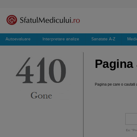
Autoevaluare
Interpretare analize
Sanatate A-Z
Medi
Pagina 
Pagina pe care o cautati a
Ex: "Pn