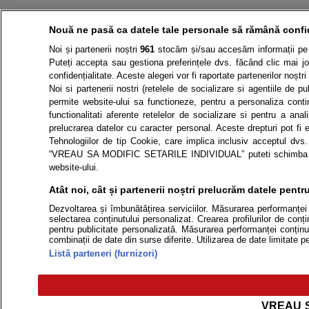
Nouă ne pasă ca datele tale personale să rămână confi
Noi și partenerii noștri
961
stocăm și/sau accesăm informații pe di
Puteți accepta sau gestiona preferințele dvs. făcând clic mai jo
confidențialitate. Aceste alegeri vor fi raportate partenerilor noștr
Noi si partenerii nostri (retelele de socializare si agentiile de p
permite website-ului sa functioneze, pentru a personaliza continu
functionalitati aferente retelelor de socializare si pentru a an
prelucrarea datelor cu caracter personal. Aceste drepturi pot fi 
Tehnologiilor de tip Cookie, care implica inclusiv acceptul dvs.
“VREAU SA MODIFIC SETARILE INDIVIDUAL” puteti schimba prefer
website-ului.
Atât noi, cât și partenerii noștri prelucrăm datele pentru
Dezvoltarea și îmbunătățirea serviciilor. Măsurarea performanței r
selectarea conținutului personalizat. Crearea profilurilor de conțin
pentru publicitate personalizată. Măsurarea performanței conținutu
combinații de date din surse diferite. Utilizarea de date limitate p
Listă parteneri (furnizori)
VREAU S