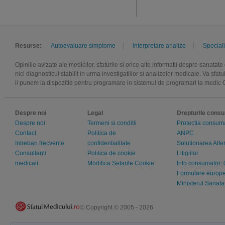
Resurse:
Autoevaluare simptome
Interpretare analize
Speciali
Opiniile avizate ale medicilor, sfaturile si orice alte informatii despre sanatat
nici diagnosticul stabilit in urma investigatiilor si analizelor medicale. Va sfa
ii punem la dispozitie pentru programare in sistemul de programari la medic 
Despre noi
Legal
Drepturile consu
Despre noi
Termeni si conditii
Protectia consumat
Contact
Politica de
ANPC
Intrebari frecvente
confidentialitate
Solutionarea Alte
Consultanti
Politica de cookie
Litigiilor
medicali
Modifica Setarile Cookie
Info consumator:
Formulare europ
Ministerul Sanat
© Copyright © 2005 - 2026