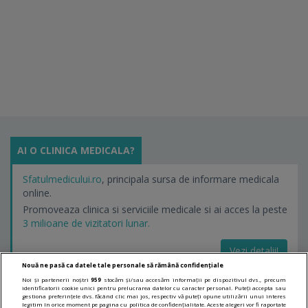
AI O CLINICA MEDICALA?
Sfatulmedicului.ro
, principala sursa de informare medicala
online.
Promoveaza clinica si serviciile medicale si ai acces la peste
3 milioane de vizitatori lunar.
Vezi detalii!
Nouă ne pasă ca datele tale personale să rămână confidențiale
Noi și partenerii noștri
959
stocăm și/sau accesăm informații pe dispozitivul dvs., precum
identificatorii cookie unici pentru prelucrarea datelor cu caracter personal. Puteți accepta sau
LINKURI UTILE
gestiona preferințele dvs. făcând clic mai jos, respectiv vă puteți opune utilizării unui interes
legitim în orice moment pe pagina cu politica de confidențialitate. Aceste alegeri vor fi raportate