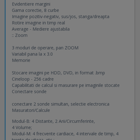
Evidentiere margini
Gama corectie, 8 curbe
Imagine pozitiv-negativ, sus/jos, stanga/dreapta
Rotire imagine in timp real
Average - Mediere ajustabila
:: Zoom
3 moduri de operare, pan ZOOM
Variabil pana la x 3.0
Memorie
Stocare imagini pe HDD, DVD, in format .bmp
Cineloop - 256 cadre
Capabilitati de calcul si masurare pe imaginile stocate
Conectare sonde
conectare 2 sonde simultan, selectie electronica
Masuratori/Calcule
Modul-B: 4 Distante, 2 Arii/Circumferinte,
4 Volume;
Modul-M: 4 frecvente cardiace, 4 intervale de timp, 4
trepte de viteza, etc ;