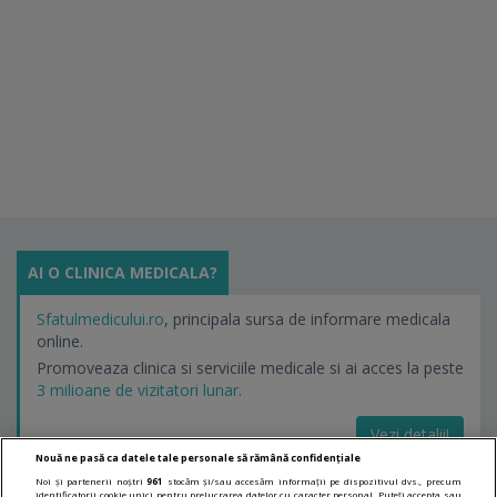
AI O CLINICA MEDICALA?
Sfatulmedicului.ro
, principala sursa de informare medicala
online.
Promoveaza clinica si serviciile medicale si ai acces la peste
3 milioane de vizitatori lunar.
Vezi detalii!
Nouă ne pasă ca datele tale personale să rămână confidențiale
Noi și partenerii noștri
961
stocăm și/sau accesăm informații pe dispozitivul dvs., precum
identificatorii cookie unici pentru prelucrarea datelor cu caracter personal. Puteți accepta sau