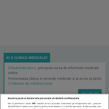
AI O CLINICA MEDICALA?
Sfatulmedicului.ro
, principala sursa de informare medicala
online.
Promoveaza clinica si serviciile medicale si ai acces la peste
3 milioane de vizitatori lunar.
Vezi detalii!
Nouă ne pasă ca datele tale personale să rămână confidențiale
Noi și partenerii noștri
961
stocăm și/sau accesăm informații pe dispozitivul dvs., precum
identificatorii cookie unici pentru prelucrarea datelor cu caracter personal. Puteți accepta sau
LINKURI UTILE