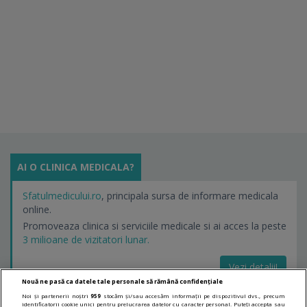
AI O CLINICA MEDICALA?
Sfatulmedicului.ro
, principala sursa de informare medicala
online.
Promoveaza clinica si serviciile medicale si ai acces la peste
3 milioane de vizitatori lunar.
Vezi detalii!
Nouă ne pasă ca datele tale personale să rămână confidențiale
Noi și partenerii noștri
959
stocăm și/sau accesăm informații pe dispozitivul dvs., precum
identificatorii cookie unici pentru prelucrarea datelor cu caracter personal. Puteți accepta sau