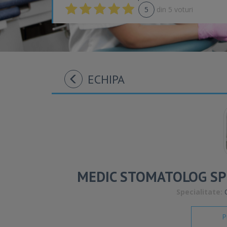
5
din
5
voturi
ECHIPA
MEDIC STOMATOLOG SPE
Specialitate:
C
P