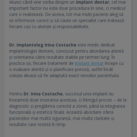
Atunci când vine vorba despre un
implant dentar
, cel mai
important factor nu este doar procedura în sine, ci medicul
care o realizează. De aceea, tot mai mulți pacienți aleg să
se informeze corect și să caute un specialist care tratează
fiecare caz cu atenție și responsabilitate.
Dr. Implantolog Irina Costache
este medic dedicat
implantologiei dentare, cunoscut pentru abordarea atentă
și orientarea către rezultate stabile pe termen lung. În
practica sa, fiecare tratament de
implant dentar
începe cu
o evaluare atentă și o planificare precisă, astfel încât
soluția aleasă să fie adaptată exact nevoilor pacientului.
Pentru
Dr. Irina Costache
, succesul unui implant nu
înseamnă doar inserarea acestuia, ci întregul proces – de la
diagnostic și pregătirea corectă a zonei, până la integrarea
funcțională și estetică finală. Această abordare oferă
pacienților mai multă siguranță, mai multă claritate și
rezultate care rezistă în timp.