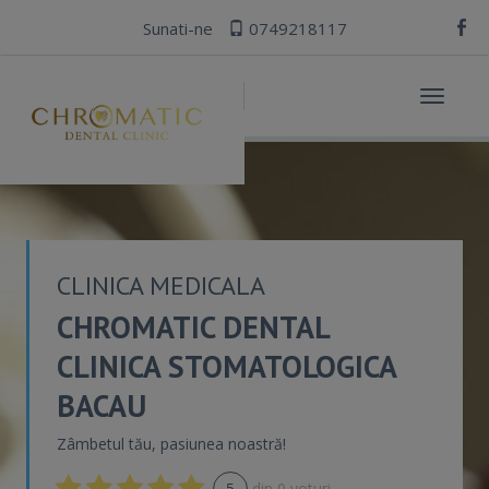
Sunati-ne
0749218117
Toggle
navigat
CLINICA MEDICALA
CHROMATIC DENTAL
CLINICA STOMATOLOGICA
BACAU
Zâmbetul tău, pasiunea noastră!
5
din
0
voturi