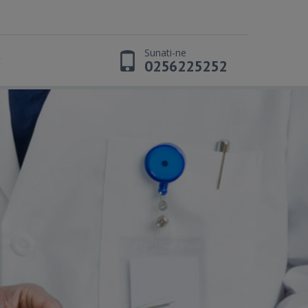
Sunati-ne
t
0256225252