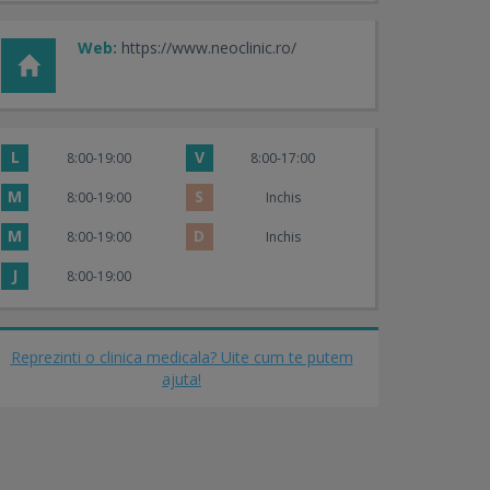
Web:
https://www.neoclinic.ro/
L
V
8:00-19:00
8:00-17:00
M
S
8:00-19:00
Inchis
M
D
8:00-19:00
Inchis
J
8:00-19:00
Reprezinti o clinica medicala? Uite cum te putem
ajuta!