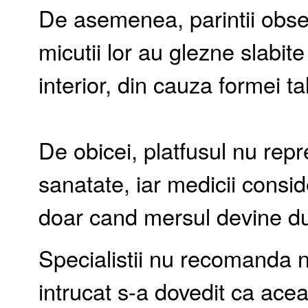
De asemenea, parintii obser
micutii lor au glezne slabit
interior, din cauza formei tal
De obicei, platfusul nu rep
sanatate, iar medicii consi
doar cand mersul devine du
Specialistii nu recomanda n
intrucat s-a dovedit ca ace