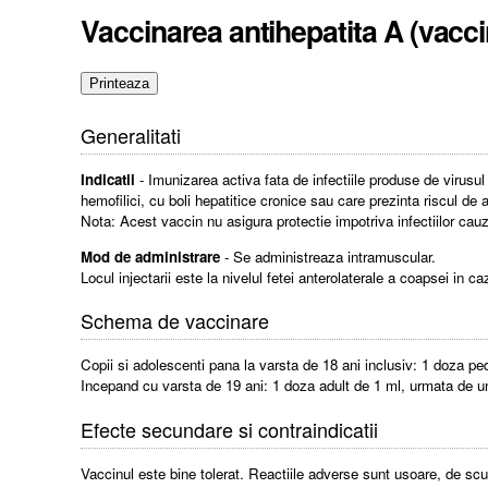
Vaccinarea antihepatita A (vacci
Generalitati
Indicatii
- Imunizarea activa fata de infectiile produse de virusul
hemofilici, cu boli hepatitice cronice sau care prezinta riscul de
Nota: Acest vaccin nu asigura protectie impotriva infectiilor cauz
Mod de administrare
- Se administreaza intramuscular.
Locul injectarii este la nivelul fetei anterolaterale a coapsei in c
Schema de vaccinare
Copii si adolescenti pana la varsta de 18 ani inclusiv: 1 doza ped
Incepand cu varsta de 19 ani: 1 doza adult de 1 ml, urmata de un
Efecte secundare si contraindicatii
Vaccinul este bine tolerat. Reactiile adverse sunt usoare, de scur