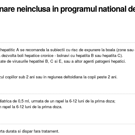
nare neinclusa in programul national de
 hepatitic A se recomanda la subiectii cu risc de expunere la boala (zone sau co
 a dezvolta boli hepatice cronice - bolnavi cu hepatita B sau hepatita C).
ate de virusurile hepatitei B, C si E, sau a altor agenti patogeni hepatici.
azul copiilor sub 2 ani sau in regiunea deltoidiana la copii peste 2 ani.
iatrica de 0,5 ml, urmata de un rapel la 6-12 luni de la prima doza;
 rapel la 6-12 luni de la prima doza.
ta durata si dispar fara tratament.